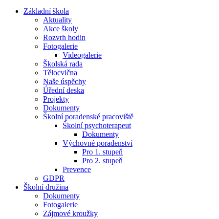
Základní škola
Aktuality
Akce školy
Rozvrh hodin
Fotogalerie
Videogalerie
Školská rada
Tělocvična
Naše úspěchy
Úřední deska
Projekty
Dokumenty
Školní poradenské pracoviště
Školní psychoterapeut
Dokumenty
Výchovné poradenství
Pro 1. stupeň
Pro 2. stupeň
Prevence
GDPR
Školní družina
Dokumenty
Fotogalerie
Zájmové kroužky