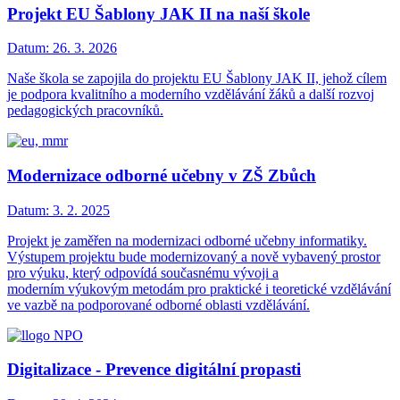
Projekt EU Šablony JAK II na naší škole
Datum:
26. 3. 2026
Naše škola se zapojila do projektu EU Šablony JAK II, jehož cílem
je podpora kvalitního a moderního vzdělávání žáků a další rozvoj
pedagogických pracovníků.
Modernizace odborné učebny v ZŠ Zbůch
Datum:
3. 2. 2025
Projekt je zaměřen na modernizaci odborné učebny informatiky.
Výstupem projektu bude modernizovaný a nově vybavený prostor
pro výuku, který odpovídá současnému vývoji a
moderním výukovým metodám pro praktické i teoretické vzdělávání
ve vazbě na podporované odborné oblasti vzdělávání.
Digitalizace - Prevence digitální propasti