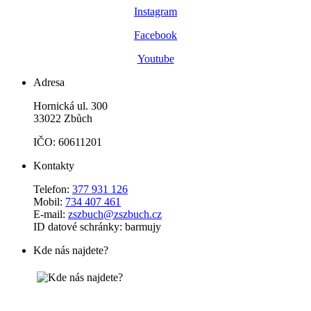
Instagram
Facebook
Youtube
Adresa
Hornická ul. 300
33022 Zbůch
IČO: 60611201
Kontakty
Telefon:
377 931 126
Mobil:
734 407 461
E-mail:
zszbuch@zszbuch.cz
ID datové schránky: barmujy
Kde nás najdete?