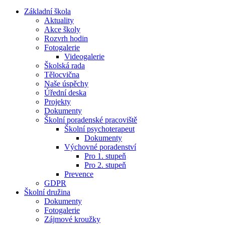
Základní škola
Aktuality
Akce školy
Rozvrh hodin
Fotogalerie
Videogalerie
Školská rada
Tělocvična
Naše úspěchy
Úřední deska
Projekty
Dokumenty
Školní poradenské pracoviště
Školní psychoterapeut
Dokumenty
Výchovné poradenství
Pro 1. stupeň
Pro 2. stupeň
Prevence
GDPR
Školní družina
Dokumenty
Fotogalerie
Zájmové kroužky