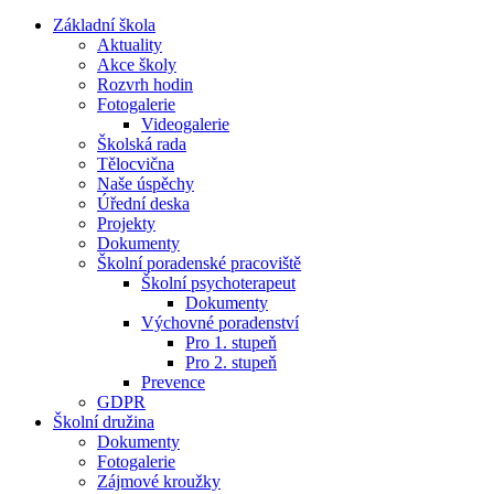
Základní škola
Aktuality
Akce školy
Rozvrh hodin
Fotogalerie
Videogalerie
Školská rada
Tělocvična
Naše úspěchy
Úřední deska
Projekty
Dokumenty
Školní poradenské pracoviště
Školní psychoterapeut
Dokumenty
Výchovné poradenství
Pro 1. stupeň
Pro 2. stupeň
Prevence
GDPR
Školní družina
Dokumenty
Fotogalerie
Zájmové kroužky