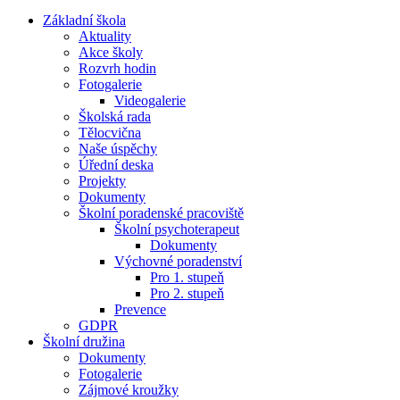
Základní škola
Aktuality
Akce školy
Rozvrh hodin
Fotogalerie
Videogalerie
Školská rada
Tělocvična
Naše úspěchy
Úřední deska
Projekty
Dokumenty
Školní poradenské pracoviště
Školní psychoterapeut
Dokumenty
Výchovné poradenství
Pro 1. stupeň
Pro 2. stupeň
Prevence
GDPR
Školní družina
Dokumenty
Fotogalerie
Zájmové kroužky