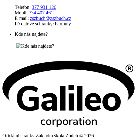
Telefon:
377 931 126
Mobil:
734 407 461
E-mail:
zszbuch@zszbuch.cz
ID datové schránky: barmujy
Kde nás najdete?
Oficiální stránky Základní škola Zbůch © 2026