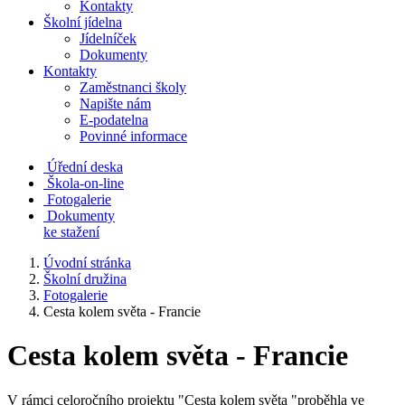
Kontakty
Školní jídelna
Jídelníček
Dokumenty
Kontakty
Zaměstnanci školy
Napište nám
E-podatelna
Povinné informace
Úřední deska
Škola-on-line
Fotogalerie
Dokumenty
ke stažení
Úvodní stránka
Školní družina
Fotogalerie
Cesta kolem světa - Francie
Cesta kolem světa - Francie
V rámci celoročního projektu "Cesta kolem světa "proběhla ve