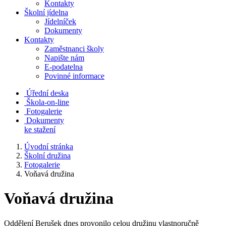
Kontakty
Školní jídelna
Jídelníček
Dokumenty
Kontakty
Zaměstnanci školy
Napište nám
E-podatelna
Povinné informace
Úřední deska
Škola-on-line
Fotogalerie
Dokumenty
ke stažení
Úvodní stránka
Školní družina
Fotogalerie
Voňavá družina
Voňavá družina
Oddělení Berušek dnes provonilo celou družinu vlastnoručně