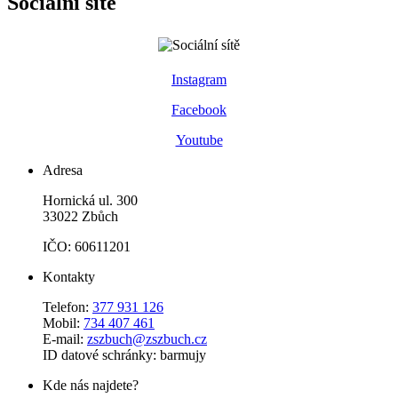
Sociální sítě
Instagram
Facebook
Youtube
Adresa
Hornická ul. 300
33022 Zbůch
IČO: 60611201
Kontakty
Telefon:
377 931 126
Mobil:
734 407 461
E-mail:
zszbuch@zszbuch.cz
ID datové schránky: barmujy
Kde nás najdete?