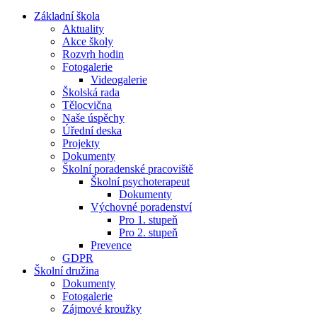
Základní škola
Aktuality
Akce školy
Rozvrh hodin
Fotogalerie
Videogalerie
Školská rada
Tělocvična
Naše úspěchy
Úřední deska
Projekty
Dokumenty
Školní poradenské pracoviště
Školní psychoterapeut
Dokumenty
Výchovné poradenství
Pro 1. stupeň
Pro 2. stupeň
Prevence
GDPR
Školní družina
Dokumenty
Fotogalerie
Zájmové kroužky