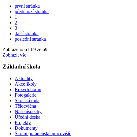
první stránka
předchozí stránka
1
2
3
další stránka
poslední stránka
Zobrazeno
61
-
69
ze 69
Zobrazit vše
Základní škola
Aktuality
Akce školy
Rozvrh hodin
Fotogalerie
Školská rada
Tělocvična
Naše úspěchy
Úřední deska
Projekty
Dokumenty
Školní poradenské pracoviště