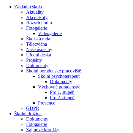
Základní škola
Aktuality
Akce školy
Rozvrh hodin
Fotogalerie
Videogalerie
Školská rada
Tělocvična
Naše úspěchy
Úřední deska
Projekty
Dokumenty
Školní poradenské pracoviště
Školní psychoterapeut
Dokumenty
Výchovné poradenství
Pro 1. stupeň
Pro 2. stupeň
Prevence
GDPR
Školní družina
Dokumenty
Fotogalerie
Zájmové kroužky