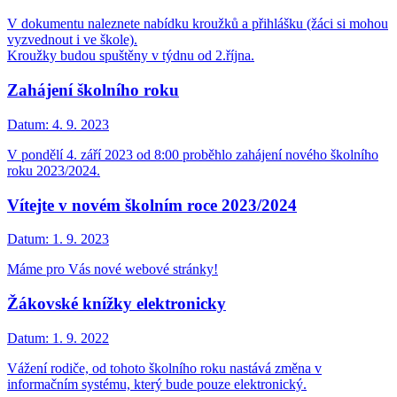
V dokumentu naleznete nabídku kroužků a přihlášku (žáci si mohou
vyzvednout i ve škole).
Kroužky budou spuštěny v týdnu od 2.října.
Zahájení školního roku
Datum:
4. 9. 2023
V pondělí 4. září 2023 od 8:00 proběhlo zahájení nového školního
roku 2023/2024.
Vítejte v novém školním roce 2023/2024
Datum:
1. 9. 2023
Máme pro Vás nové webové stránky!
Žákovské knížky elektronicky
Datum:
1. 9. 2022
Vážení rodiče, od tohoto školního roku nastává změna v
informačním systému, který bude pouze elektronický.