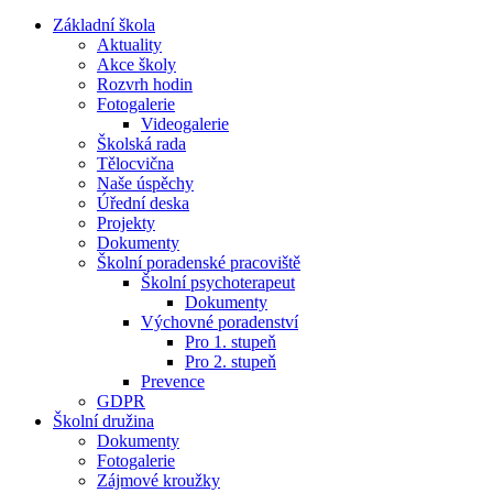
Základní škola
Aktuality
Akce školy
Rozvrh hodin
Fotogalerie
Videogalerie
Školská rada
Tělocvična
Naše úspěchy
Úřední deska
Projekty
Dokumenty
Školní poradenské pracoviště
Školní psychoterapeut
Dokumenty
Výchovné poradenství
Pro 1. stupeň
Pro 2. stupeň
Prevence
GDPR
Školní družina
Dokumenty
Fotogalerie
Zájmové kroužky