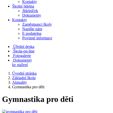
Kontakty
Školní jídelna
Jídelníček
Dokumenty
Kontakty
Zaměstnanci školy
Napište nám
E-podatelna
Povinné informace
Úřední deska
Škola-on-line
Fotogalerie
Dokumenty
ke stažení
Úvodní stránka
Základní škola
Aktuality
Gymnastika pro děti
Gymnastika pro děti