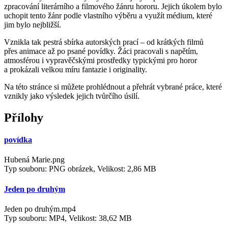
zpracování literárního a filmového žánru hororu. Jejich úkolem bylo
uchopit tento žánr podle vlastního výběru a využít médium, které
jim bylo nejbližší.
Vznikla tak pestrá sbírka autorských prací – od krátkých filmů
přes animace až po psané povídky. Žáci pracovali s napětím,
atmosférou i vypravěčskými prostředky typickými pro horor
a prokázali velkou míru fantazie i originality.
Na této stránce si můžete prohlédnout a přehrát vybrané práce, které
vznikly jako výsledek jejich tvůrčího úsilí.
Přílohy
povídka
Hubená Marie.png
Typ souboru: PNG obrázek, Velikost: 2,86 MB
Jeden po druhým
Jeden po druhým.mp4
Typ souboru: MP4, Velikost: 38,62 MB