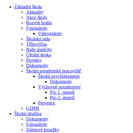
Základní škola
Aktuality
Akce školy
Rozvrh hodin
Fotogalerie
Videogalerie
Školská rada
Tělocvična
Naše úspěchy
Úřední deska
Projekty
Dokumenty
Školní poradenské pracoviště
Školní psychoterapeut
Dokumenty
Výchovné poradenství
Pro 1. stupeň
Pro 2. stupeň
Prevence
GDPR
Školní družina
Dokumenty
Fotogalerie
Zájmové kroužky