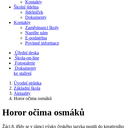
Kontakty
Školní jídelna
Jídelníček
Dokumenty
Kontakty
Zaměstnanci školy
Napište nám
E-podatelna
Povinné informace
Úřední deska
Škola-on-line
Fotogalerie
Dokumenty
ke stažení
Úvodní stránka
Základní škola
Aktuality
Horor očima osmáků
Horor očima osmáků
Žáci 8. třídy se v rámci výuky českého jazyka pustili do kreativního