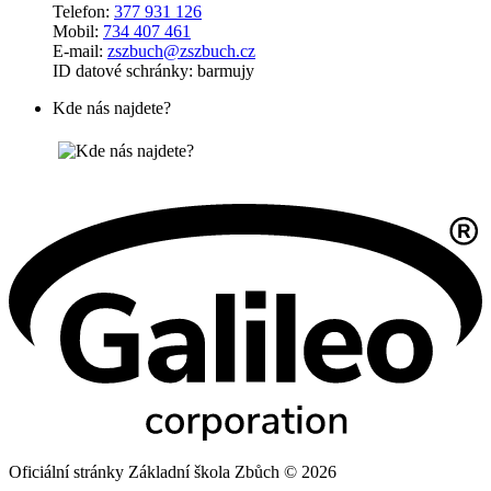
Telefon:
377 931 126
Mobil:
734 407 461
E-mail:
zszbuch@zszbuch.cz
ID datové schránky: barmujy
Kde nás najdete?
Oficiální stránky Základní škola Zbůch © 2026