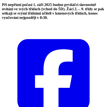
Při nepřízni počasí 1. září 2025 budou prvňáčci slavnostně
uvítáni ve svých třídách (vchod do ŠD). Žáci 2. – 9. třídy se pak
setkají se svými třídními učiteli v kmenových třídách, konec
vyučování nejpozději v 8:30.