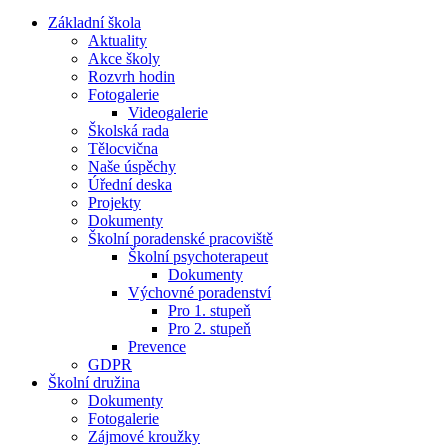
Základní škola
Aktuality
Akce školy
Rozvrh hodin
Fotogalerie
Videogalerie
Školská rada
Tělocvična
Naše úspěchy
Úřední deska
Projekty
Dokumenty
Školní poradenské pracoviště
Školní psychoterapeut
Dokumenty
Výchovné poradenství
Pro 1. stupeň
Pro 2. stupeň
Prevence
GDPR
Školní družina
Dokumenty
Fotogalerie
Zájmové kroužky