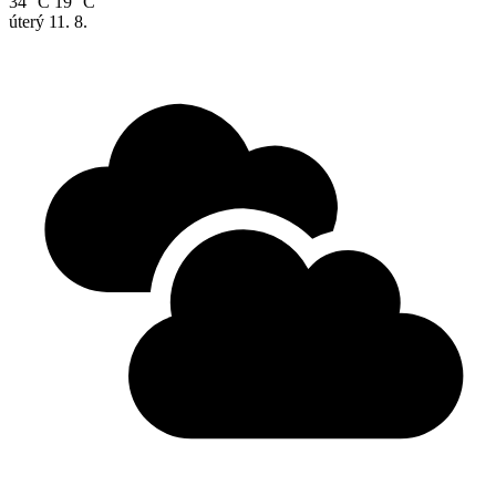
34 °C
19 °C
úterý
11. 8.