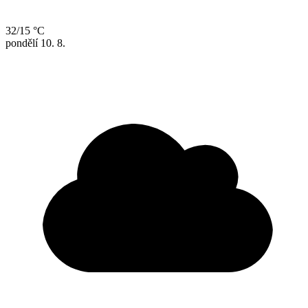
32/15 °C
pondělí
10. 8.