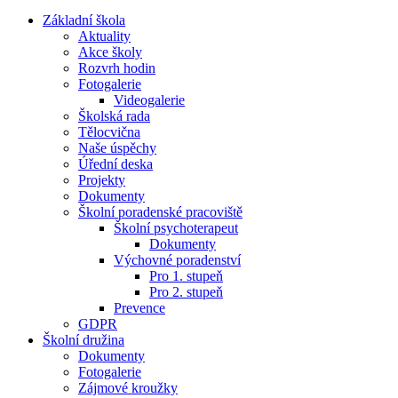
Základní škola
Aktuality
Akce školy
Rozvrh hodin
Fotogalerie
Videogalerie
Školská rada
Tělocvična
Naše úspěchy
Úřední deska
Projekty
Dokumenty
Školní poradenské pracoviště
Školní psychoterapeut
Dokumenty
Výchovné poradenství
Pro 1. stupeň
Pro 2. stupeň
Prevence
GDPR
Školní družina
Dokumenty
Fotogalerie
Zájmové kroužky