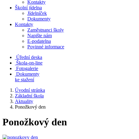
Kontakty
Školní jídelna
Jídelníček
Dokumenty
Kontakty
Zaměstnanci školy
Napište nám
E-podatelna
Povinné informace
Úřední deska
Škola-on-line
Fotogalerie
Dokumenty
ke stažení
Úvodní stránka
Základní škola
Aktuality
Ponožkový den
Ponožkový den