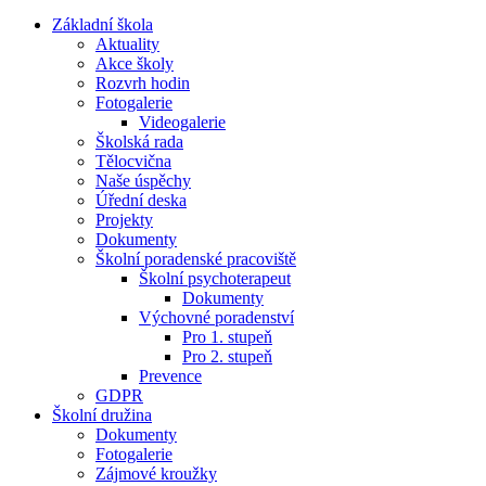
Základní škola
Aktuality
Akce školy
Rozvrh hodin
Fotogalerie
Videogalerie
Školská rada
Tělocvična
Naše úspěchy
Úřední deska
Projekty
Dokumenty
Školní poradenské pracoviště
Školní psychoterapeut
Dokumenty
Výchovné poradenství
Pro 1. stupeň
Pro 2. stupeň
Prevence
GDPR
Školní družina
Dokumenty
Fotogalerie
Zájmové kroužky