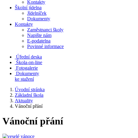
Kontakty
Školní jídelna
Jídelníček
Dokumenty
Kontakty
Zaměstnanci školy
Napište nám
E-podatelna
Povinné informace
Úřední deska
Škola-on-line
Fotogalerie
Dokumenty
ke stažení
Úvodní stránka
Základní škola
Aktuality
Vánoční přání
Vánoční přání