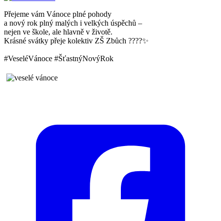
Přejeme vám Vánoce plné pohody
a nový rok plný malých i velkých úspěchů –
nejen ve škole, ale hlavně v životě.
Krásné svátky přeje kolektiv ZŠ Zbůch ????✨
#VeseléVánoce #ŠťastnýNovýRok