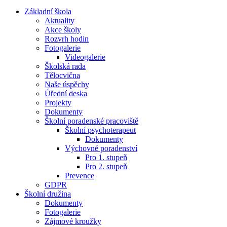
Základní škola
Aktuality
Akce školy
Rozvrh hodin
Fotogalerie
Videogalerie
Školská rada
Tělocvična
Naše úspěchy
Úřední deska
Projekty
Dokumenty
Školní poradenské pracoviště
Školní psychoterapeut
Dokumenty
Výchovné poradenství
Pro 1. stupeň
Pro 2. stupeň
Prevence
GDPR
Školní družina
Dokumenty
Fotogalerie
Zájmové kroužky