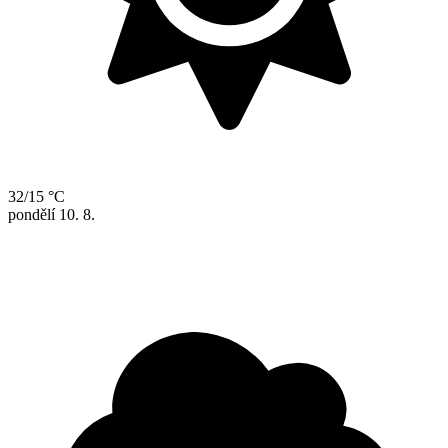
32/15 °C
pondělí
10. 8.