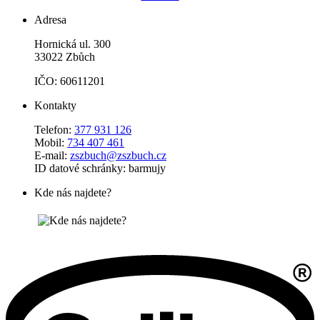
Adresa
Hornická ul. 300
33022 Zbůch
IČO: 60611201
Kontakty
Telefon:
377 931 126
Mobil:
734 407 461
E-mail:
zszbuch@zszbuch.cz
ID datové schránky: barmujy
Kde nás najdete?