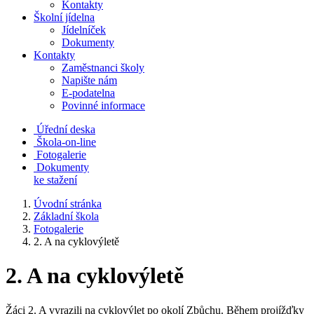
Kontakty
Školní jídelna
Jídelníček
Dokumenty
Kontakty
Zaměstnanci školy
Napište nám
E-podatelna
Povinné informace
Úřední deska
Škola-on-line
Fotogalerie
Dokumenty
ke stažení
Úvodní stránka
Základní škola
Fotogalerie
2. A na cyklovýletě
2. A na cyklovýletě
Žáci 2. A vyrazili na cyklovýlet po okolí Zbůchu. Během projížďky