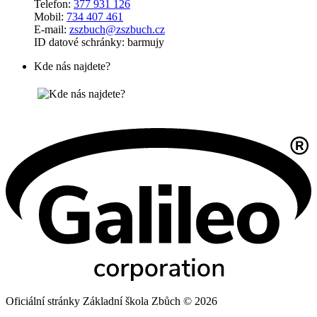
Telefon:
377 931 126
Mobil:
734 407 461
E-mail:
zszbuch@zszbuch.cz
ID datové schránky: barmujy
Kde nás najdete?
Oficiální stránky Základní škola Zbůch © 2026