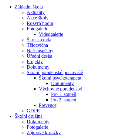
Základní škola
Aktuality
Akce školy
Rozvrh hodin
Fotogalerie
Videogalerie
Školská rada
Tělocvična
Naše úspěchy
Úřední deska
Projekty
Dokumenty
Školní poradenské pracoviště
Školní psychoterapeut
Dokumenty
Výchovné poradenství
Pro 1. stupeň
Pro 2. stupeň
Prevence
GDPR
Školní družina
Dokumenty
Fotogalerie
Zájmové kroužky