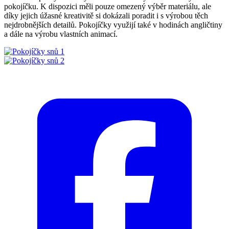
pokojíčku. K dispozici měli pouze omezený výběr materiálu, ale
díky jejich úžasné kreativitě si dokázali poradit i s výrobou těch
nejdrobnějších detailů. Pokojíčky využijí také v hodinách angličtiny
a dále na výrobu vlastních animací.