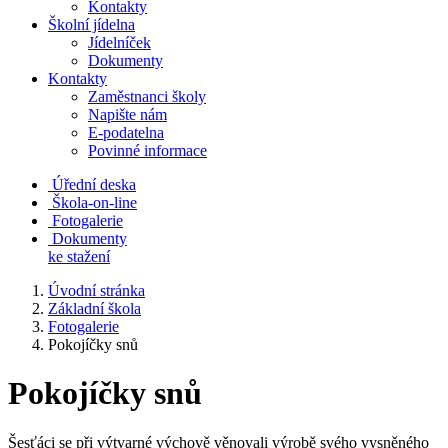
Kontakty
Školní jídelna
Jídelníček
Dokumenty
Kontakty
Zaměstnanci školy
Napište nám
E-podatelna
Povinné informace
Úřední deska
Škola-on-line
Fotogalerie
Dokumenty
ke stažení
Úvodní stránka
Základní škola
Fotogalerie
Pokojíčky snů
Pokojíčky snů
Šesťáci se při výtvarné výchově věnovali výrobě svého vysněného