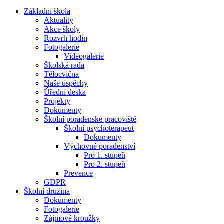
Základní škola
Aktuality
Akce školy
Rozvrh hodin
Fotogalerie
Videogalerie
Školská rada
Tělocvična
Naše úspěchy
Úřední deska
Projekty
Dokumenty
Školní poradenské pracoviště
Školní psychoterapeut
Dokumenty
Výchovné poradenství
Pro 1. stupeň
Pro 2. stupeň
Prevence
GDPR
Školní družina
Dokumenty
Fotogalerie
Zájmové kroužky