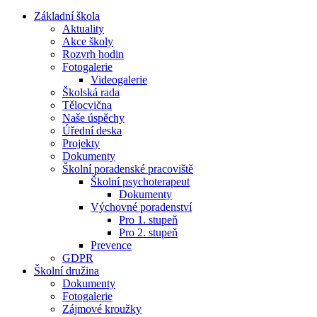
Základní škola
Aktuality
Akce školy
Rozvrh hodin
Fotogalerie
Videogalerie
Školská rada
Tělocvična
Naše úspěchy
Úřední deska
Projekty
Dokumenty
Školní poradenské pracoviště
Školní psychoterapeut
Dokumenty
Výchovné poradenství
Pro 1. stupeň
Pro 2. stupeň
Prevence
GDPR
Školní družina
Dokumenty
Fotogalerie
Zájmové kroužky