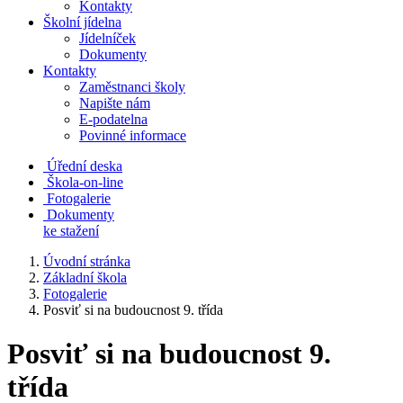
Kontakty
Školní jídelna
Jídelníček
Dokumenty
Kontakty
Zaměstnanci školy
Napište nám
E-podatelna
Povinné informace
Úřední deska
Škola-on-line
Fotogalerie
Dokumenty
ke stažení
Úvodní stránka
Základní škola
Fotogalerie
Posviť si na budoucnost 9. třída
Posviť si na budoucnost 9.
třída