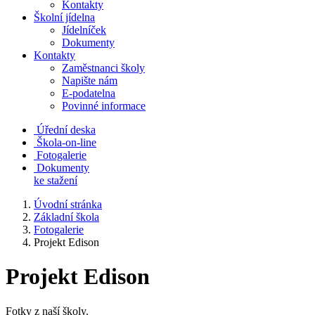
Kontakty
Školní jídelna
Jídelníček
Dokumenty
Kontakty
Zaměstnanci školy
Napište nám
E-podatelna
Povinné informace
Úřední deska
Škola-on-line
Fotogalerie
Dokumenty
ke stažení
Úvodní stránka
Základní škola
Fotogalerie
Projekt Edison
Projekt Edison
Fotky z naší školy.