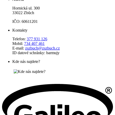
Hornická ul. 300
33022 Zbůch
IČO: 60611201
Kontakty
Telefon:
377 931 126
Mobil:
734 407 461
E-mail:
zszbuch@zszbuch.cz
ID datové schránky: barmujy
Kde nás najdete?