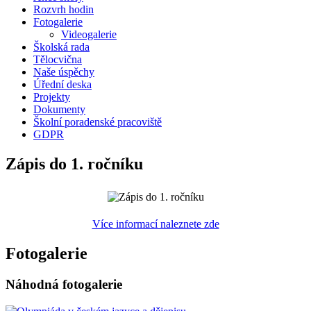
Rozvrh hodin
Fotogalerie
Videogalerie
Školská rada
Tělocvična
Naše úspěchy
Úřední deska
Projekty
Dokumenty
Školní poradenské pracoviště
GDPR
Zápis do 1. ročníku
Více informací naleznete zde
Fotogalerie
Náhodná fotogalerie