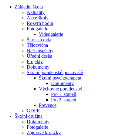
Základní škola
Aktuality
Akce školy
Rozvrh hodin
Fotogalerie
Videogalerie
Školská rada
Tělocvična
Naše úspěchy
Úřední deska
Projekty
Dokumenty
Školní poradenské pracoviště
Školní psychoterapeut
Dokumenty
Výchovné poradenství
Pro 1. stupeň
Pro 2. stupeň
Prevence
GDPR
Školní družina
Dokumenty
Fotogalerie
Zájmové kroužky