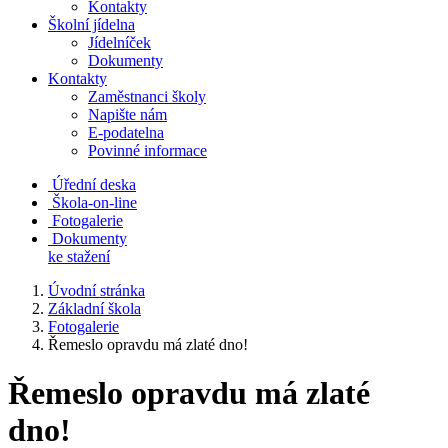
Kontakty
Školní jídelna
Jídelníček
Dokumenty
Kontakty
Zaměstnanci školy
Napište nám
E-podatelna
Povinné informace
Úřední deska
Škola-on-line
Fotogalerie
Dokumenty
ke stažení
Úvodní stránka
Základní škola
Fotogalerie
Řemeslo opravdu má zlaté dno!
Řemeslo opravdu má zlaté
dno!