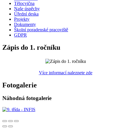
Tělocvična
Naše úspěchy
Úřední deska
Projekty
Dokumenty
Školní poradenské pracoviště
GDPR
Zápis do 1. ročníku
Více informací naleznete zde
Fotogalerie
Náhodná fotogalerie