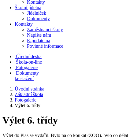
Kontakty
Školní jídelna
Jídelníček
Dokumenty
Kontakty
Zaměstnanci školy
Napište nám
E-podatelna
Povinné informace
Úřední deska
Škola-on-line
Fotogalerie
Dokumenty
ke stažení
Úvodní stránka
Základní škola
Fotogalerie
Výlet 6. třídy
Výlet 6. třídy
Výlet do Plas se vydařil. Bylo na co koukat (ZOO), bylo co dělat