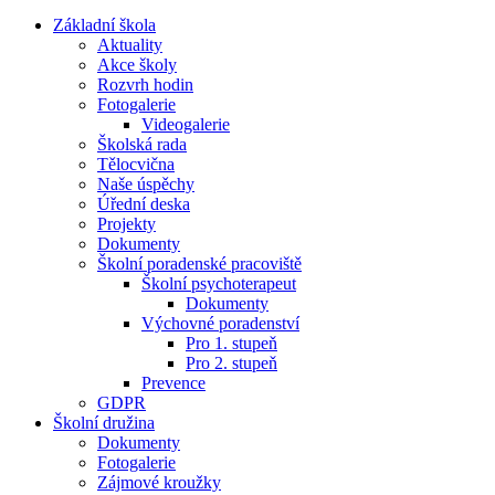
Základní škola
Aktuality
Akce školy
Rozvrh hodin
Fotogalerie
Videogalerie
Školská rada
Tělocvična
Naše úspěchy
Úřední deska
Projekty
Dokumenty
Školní poradenské pracoviště
Školní psychoterapeut
Dokumenty
Výchovné poradenství
Pro 1. stupeň
Pro 2. stupeň
Prevence
GDPR
Školní družina
Dokumenty
Fotogalerie
Zájmové kroužky